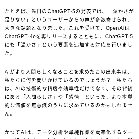
ニュースリリース
たとえば、先日のChatGPT-5の発表では、「温かさが
足りない」というユーザーからの声が多数寄せられ、
スタッフブログ
大きな話題となりました。これを受けて、OpenAIは
ChatGPT-4oを再リリースするとともに、ChatGPT-5
日本語
にも「温かさ」という要素を追加する対応を行いまし
日本語
た。
English
Tiếng Việt
AIがより人間らしくなることを求めたこの出来事は、
私たちに何を問いかけているのでしょうか？ 私たち
Bahasa Indonesia
は、AIの技術的な精度や効率性だけでなく、その背後
العربية
にある「人間らしさ」や「感情」といった、より本質
的な価値を無意識のうちに求めているのかもしれませ
ん。
かつてAIは、データ分析や単純作業を効率化するツー