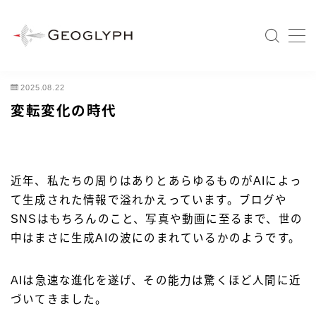
MENU
2025.08.22
Home
変転変化の時代
会社情報
会社概要
近年、私たちの周りはありとあらゆるものがAIによっ
経営ビジョン
て生成された情報で溢れかえっています。ブログや
代表者メッセージ
SNSはもちろんのこと、写真や動画に至るまで、世の
経営戦略
中はまさに生成AIの波にのまれているかのようです。
事業紹介
AIは急速な進化を遂げ、その能力は驚くほど人間に近
沿革
づいてきました。