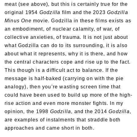
meat (see above), but this is certainly true for the
original 1954
Godzilla
film and the 2023
Godzilla
Minus One
movie. Godzilla in these films exists as
an embodiment, of nuclear calamity, of war, of
collective anxieties, of trauma. It is not just about
what Godzilla can do to its surrounding, it is also
about what it represents, why it is there, and how
the central characters cope and rise up to the fact.
This though is a difficult act to balance. If the
message is half-baked (carrying on with the pie
analogy), then you’re wasting screen time that
could have been used to build up more of the high-
rise action and even more monster fights. In my
opinion, the 1998
Godzilla
, and the 2014
Godzilla
,
are examples of instalments that straddle both
approaches and came short in both.