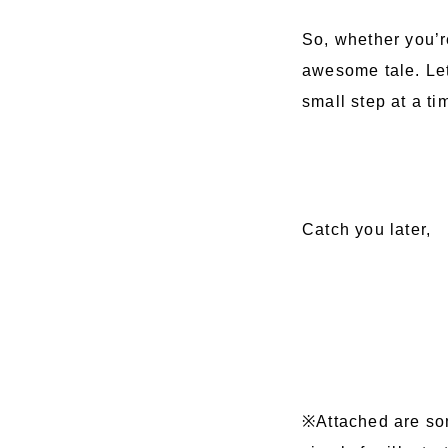
So, whether you’r
awesome tale. Le
small step at a ti
Catch you later,
※Attached are som