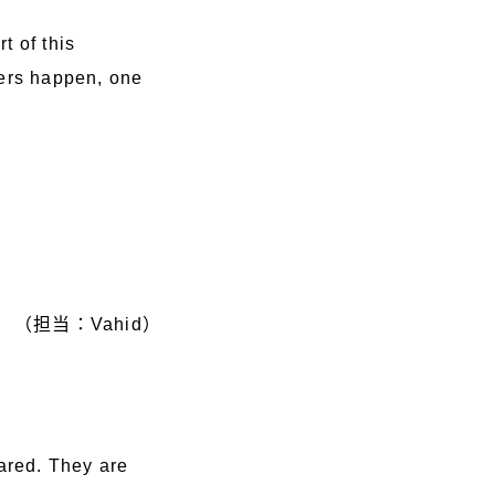
t of this
ers happen, one
（担当：Vahid）
hared. They are