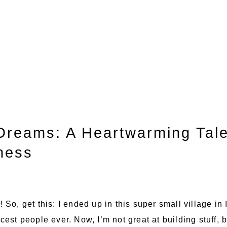
 Dreams: A Heartwarming Tal
ness
! So, get this: I ended up in this super small village in
icest people ever. Now, I’m not great at building stuff, bu