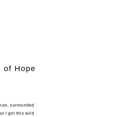
e of Hope
 Iran, surrounded
t I got this wild