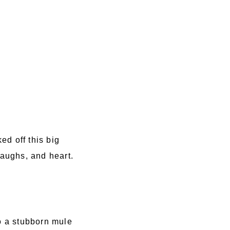
d off this big
laughs, and heart.
to a stubborn mule