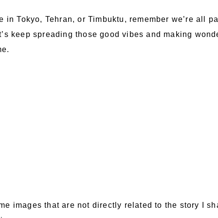
e in Tokyo, Tehran, or Timbuktu, remember we’re all par
t’s keep spreading those good vibes and making wond
me.
e images that are not directly related to the story I s