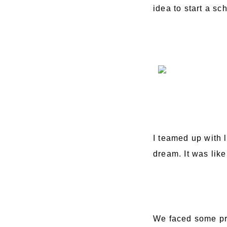
idea to start a sc
I teamed up with 
dream. It was lik
We faced some pre