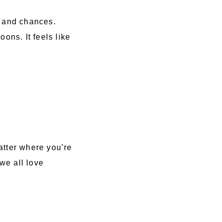
pe and chances.
oons. It feels like
atter where you’re
we all love