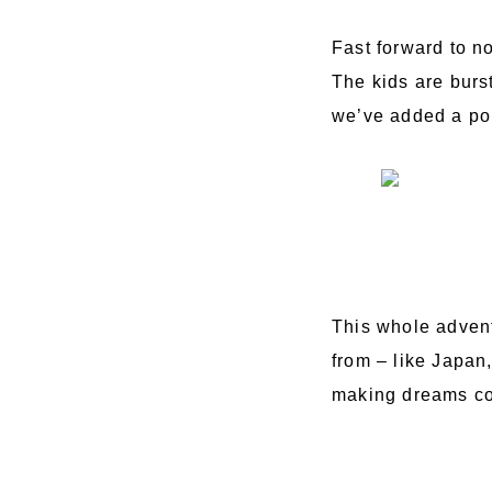
Fast forward to no
The kids are bursti
we’ve added a pop 
This whole advent
from – like Japan,
making dreams com