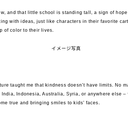
w, and that little school is standing tall, a sign of ho
ng with ideas, just like characters in their favorite cart
of color to their lives.
ure taught me that kindness doesn’t have limits. No m
 India, Indonesia, Australia, Syria, or anywhere else – 
e true and bringing smiles to kids’ faces.