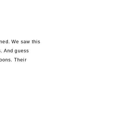
ened. We saw this
es. And guess
toons. Their