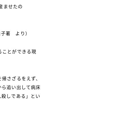
産ませたの
素子著 より）
ることができる現
を帰さざるをえず、
から追い出して病床
人殺しである」とい