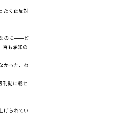
ったく正反対
なのに――ど
、百も承知の
なかった、わ
週刊誌に載せ
上げられてい