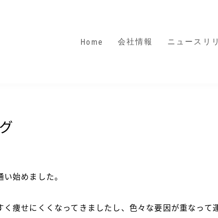
会社情報
ニュースリ
Home
会社概要
経営ビジョン
代表者メッセージ
グ
経営戦略
事業紹介
沿革
通い始めました。
すく痩せにくくなってきましたし、色々な要因が重なって