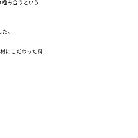
り噛み合うという
した。
食材にこだわった料