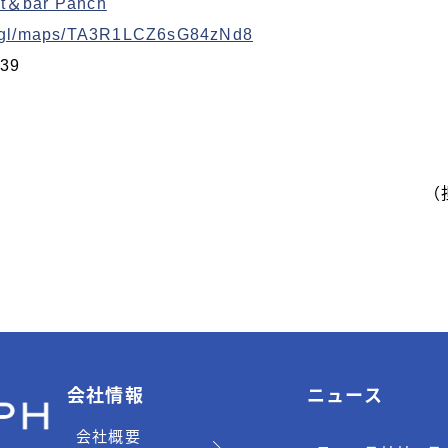
nt＆bar Panch
o.gl/maps/TA3R1LCZ6sG84zNd8
39
（
会社情報
ニュース
会社概要