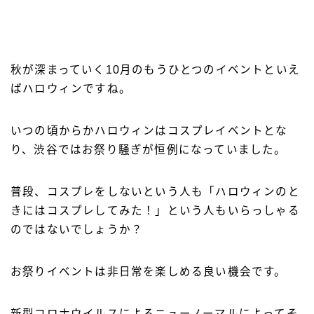
ニュースリリース
スタッフブログ
秋が深まっていく10月のもうひとつのイベントといえ
日本語
ばハロウィンですね。
日本語
いつの頃からかハロウィンはコスプレイベントとな
English
り、渋谷ではお祭り騒ぎが恒例になっていました。
Tiếng Việt
Bahasa Indonesia
普段、コスプレをしないという人も「ハロウィンのと
العربية
きにはコスプレしてみた！」という人もいらっしゃる
のではないでしょうか？
お祭りイベントは非日常を楽しめる良い機会です。
新型コロナウイルスによるニューノーマルによってそ