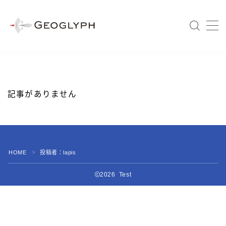
MENU
الرئيسية
記事がありません
会社情報
事業紹介
沿革
会社概要
HOME
投稿者：lapis
＞
経営戦略
2026 Test
経営ビジョン
代表者メッセージ