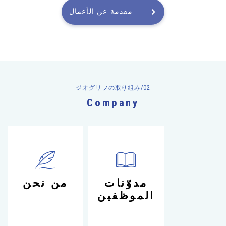
مقدمة عن الأعمال
ジオグリフの取り組み/02
Company
カ
カ
ラ
ラ
ム
ム
リ
リ
مدوّنات
من نحن
ン
ン
الموظفين
ク
ク